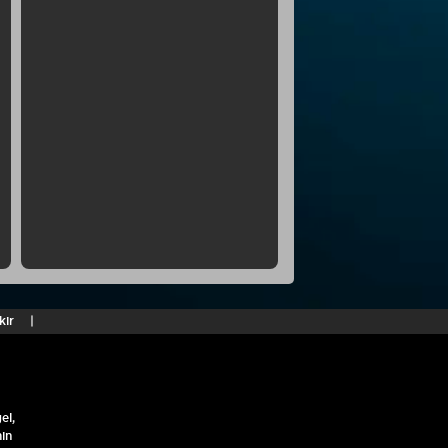
kir
|
el,
in