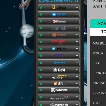
JADWAL BANK OFFLINE
Referra
Anda H
KOM
TO
MM BOL
POKER
SLOT
SPORTB
IDNLIVE
E-SPOR
TOGEL